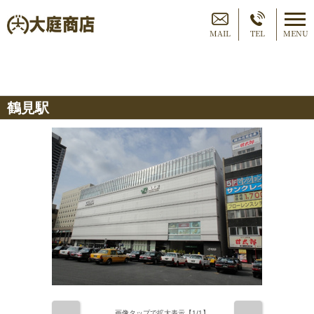
MAIL
TEL
MENU
鶴見駅
画像タップで拡大表示【
1
/1】