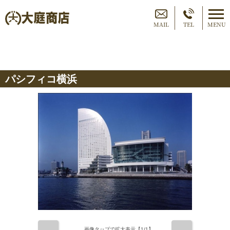
MAIL
TEL
MENU
パシフィコ横浜
画像タップで拡大表示【
1
/1】