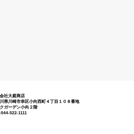
会社大庭商店
川県川崎市幸区小向西町４丁目１０８番地
クガーデン小向２階
:044-522-1111