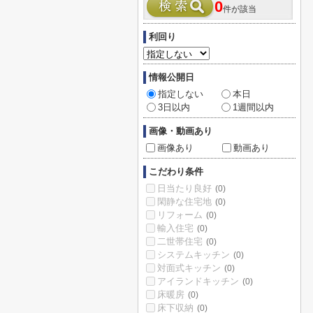
0
件が該当
利回り
情報公開日
指定しない
本日
3日以内
1週間以内
画像・動画あり
画像あり
動画あり
こだわり条件
日当たり良好
(0)
閑静な住宅地
(0)
リフォーム
(0)
輸入住宅
(0)
二世帯住宅
(0)
システムキッチン
(0)
対面式キッチン
(0)
アイランドキッチン
(0)
床暖房
(0)
床下収納
(0)