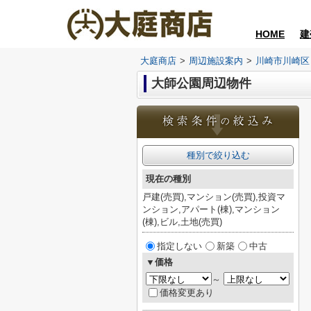
HOME
建
大庭商店
>
周辺施設案内
>
川崎市川崎区
大師公園周辺物件
種別で絞り込む
現在の種別
戸建(売買),マンション(売買),投資マ
ンション,アパート(棟),マンション
(棟),ビル,土地(売買)
指定しない
新築
中古
▼価格
～
価格変更あり