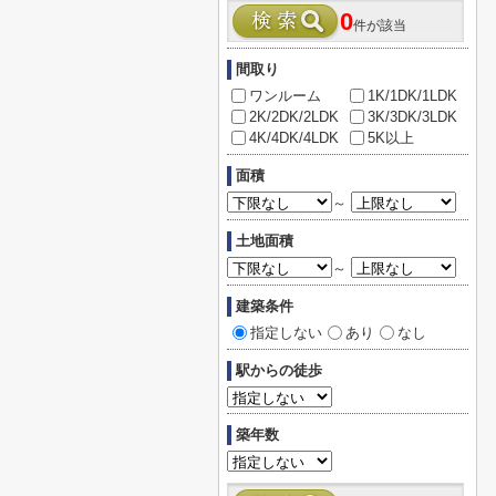
0
件が該当
間取り
ワンルーム
1K/1DK/1LDK
2K/2DK/2LDK
3K/3DK/3LDK
4K/4DK/4LDK
5K以上
面積
～
土地面積
～
建築条件
指定しない
あり
なし
駅からの徒歩
築年数