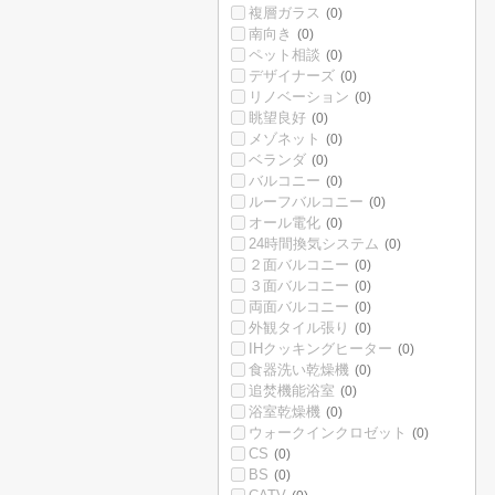
複層ガラス
(0)
南向き
(0)
ペット相談
(0)
デザイナーズ
(0)
リノベーション
(0)
眺望良好
(0)
メゾネット
(0)
ベランダ
(0)
バルコニー
(0)
ルーフバルコニー
(0)
オール電化
(0)
24時間換気システム
(0)
２面バルコニー
(0)
３面バルコニー
(0)
両面バルコニー
(0)
外観タイル張り
(0)
IHクッキングヒーター
(0)
食器洗い乾燥機
(0)
追焚機能浴室
(0)
浴室乾燥機
(0)
ウォークインクロゼット
(0)
CS
(0)
BS
(0)