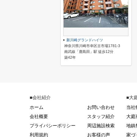
新川崎グランドハイツ
神奈川県川崎市幸区古市場1781-3
南武線「鹿島田」駅 徒歩12分
築42年
■会社紹介
■大
ホーム
お問い合わせ
当社
会社概要
スタッフ紹介
大庭
プライバシーポリシー
周辺施設検索
地鎮
利用規約
お客様の声
家づ