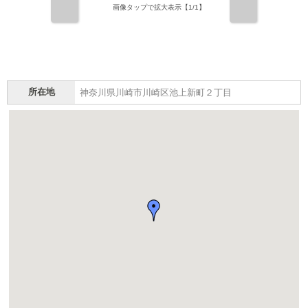
前
次
画像タップで拡大表示【
1
/1】
所在地
神奈川県川崎市川崎区池上新町２丁目