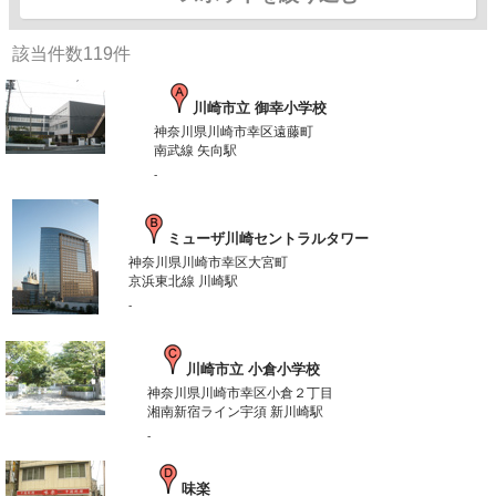
該当件数
119
件
川崎市立 御幸小学校
神奈川県川崎市幸区遠藤町
南武線 矢向駅
-
ミューザ川崎セントラルタワー
神奈川県川崎市幸区大宮町
京浜東北線 川崎駅
-
川崎市立 小倉小学校
神奈川県川崎市幸区小倉２丁目
湘南新宿ライン宇須 新川崎駅
-
味楽