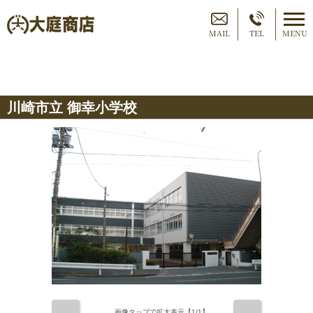
MAIL
TEL
MENU
川崎市立 御幸小学校
画像タップで拡大表示【
1
/1】