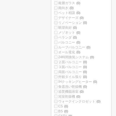
複層ガラス
(0)
南向き
(0)
ペット相談
(0)
デザイナーズ
(0)
リノベーション
(0)
眺望良好
(0)
メゾネット
(0)
ベランダ
(0)
バルコニー
(0)
ルーフバルコニー
(0)
オール電化
(0)
24時間換気システム
(0)
２面バルコニー
(0)
３面バルコニー
(0)
両面バルコニー
(0)
外観タイル張り
(0)
IHクッキングヒーター
(0)
食器洗い乾燥機
(0)
追焚機能浴室
(0)
浴室乾燥機
(0)
ウォークインクロゼット
(0)
CS
(0)
BS
(0)