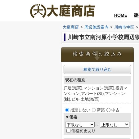
HOME
建
大庭商店
>
周辺施設案内
>
川崎市幸区
>
川崎市立南河原小学校周辺
種別で絞り込む
現在の種別
戸建(売買),マンション(売買),投資マ
ンション,アパート(棟),マンション
(棟),ビル,土地(売買)
指定しない
新築
中古
▼価格
～
価格変更あり