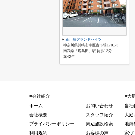
新川崎グランドハイツ
神奈川県川崎市幸区古市場1781-3
南武線「鹿島田」駅 徒歩12分
築42年
■会社紹介
■大
ホーム
お問い合わせ
当社
会社概要
スタッフ紹介
大庭
プライバシーポリシー
周辺施設検索
地鎮
利用規約
お客様の声
家づ