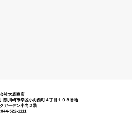
会社大庭商店
川県川崎市幸区小向西町４丁目１０８番地
クガーデン小向２階
:044-522-1111