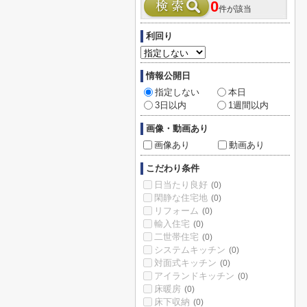
0
件が該当
利回り
情報公開日
指定しない
本日
3日以内
1週間以内
画像・動画あり
画像あり
動画あり
こだわり条件
日当たり良好
(0)
閑静な住宅地
(0)
リフォーム
(0)
輸入住宅
(0)
二世帯住宅
(0)
システムキッチン
(0)
対面式キッチン
(0)
アイランドキッチン
(0)
床暖房
(0)
床下収納
(0)