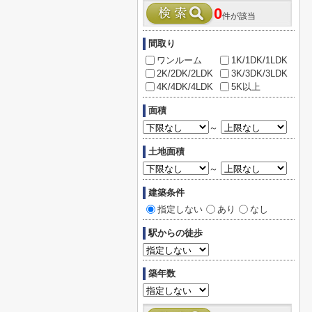
0
件が該当
間取り
ワンルーム
1K/1DK/1LDK
2K/2DK/2LDK
3K/3DK/3LDK
4K/4DK/4LDK
5K以上
面積
～
土地面積
～
建築条件
指定しない
あり
なし
駅からの徒歩
築年数