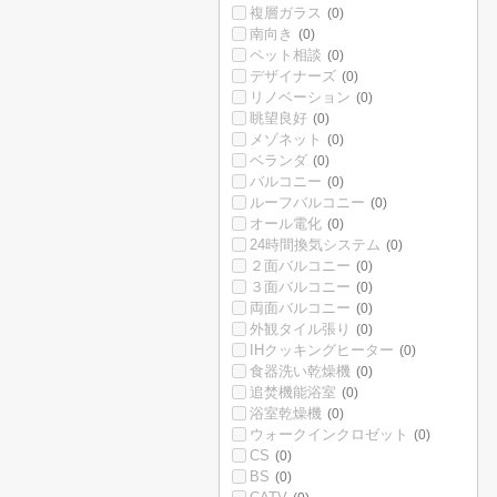
複層ガラス
(0)
南向き
(0)
ペット相談
(0)
デザイナーズ
(0)
リノベーション
(0)
眺望良好
(0)
メゾネット
(0)
ベランダ
(0)
バルコニー
(0)
ルーフバルコニー
(0)
オール電化
(0)
24時間換気システム
(0)
２面バルコニー
(0)
３面バルコニー
(0)
両面バルコニー
(0)
外観タイル張り
(0)
IHクッキングヒーター
(0)
食器洗い乾燥機
(0)
追焚機能浴室
(0)
浴室乾燥機
(0)
ウォークインクロゼット
(0)
CS
(0)
BS
(0)