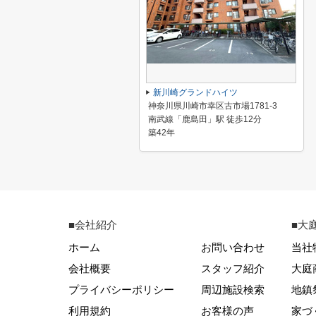
新川崎グランドハイツ
神奈川県川崎市幸区古市場1781-3
南武線「鹿島田」駅 徒歩12分
築42年
■会社紹介
■大
ホーム
お問い合わせ
当社
会社概要
スタッフ紹介
大庭
プライバシーポリシー
周辺施設検索
地鎮
利用規約
お客様の声
家づ