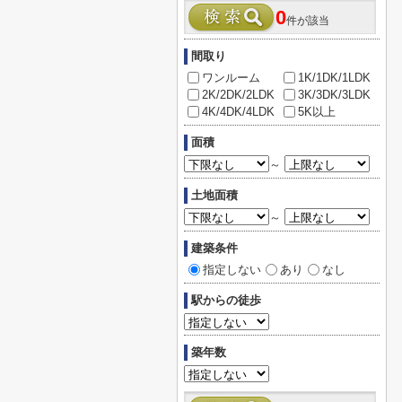
0
件が該当
間取り
ワンルーム
1K/1DK/1LDK
2K/2DK/2LDK
3K/3DK/3LDK
4K/4DK/4LDK
5K以上
面積
～
土地面積
～
建築条件
指定しない
あり
なし
駅からの徒歩
築年数