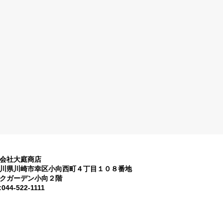
会社大庭商店
川県川崎市幸区小向西町４丁目１０８番地
クガーデン小向２階
:044-522-1111