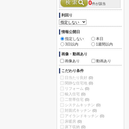
0
件が該当
利回り
情報公開日
指定しない
本日
3日以内
1週間以内
画像・動画あり
画像あり
動画あり
こだわり条件
日当たり良好
(0)
閑静な住宅地
(0)
リフォーム
(0)
輸入住宅
(0)
二世帯住宅
(0)
システムキッチン
(0)
対面式キッチン
(0)
アイランドキッチン
(0)
床暖房
(0)
床下収納
(0)