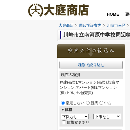
HOME
建
大庭商店
>
周辺施設案内
>
川崎市幸区
>
川崎市立南河原中学校周辺
種別で絞り込む
現在の種別
戸建(売買),マンション(売買),投資マ
ンション,アパート(棟),マンション
(棟),ビル,土地(売買)
指定しない
新築
中古
▼価格
～
価格変更あり