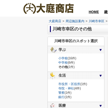
HOME
建
大庭商店
>
周辺施設案内
>
川崎市幸区
>
川崎市幸区のその他
川崎市幸区のスポット選択
学ぶ
小学校
(16件)
中学校
(6件)
その他
(1件)
生活
市役所・区役所
(1件)
寺院・神社
(4件)
警察
(1件)
銀行
(1件)
医療