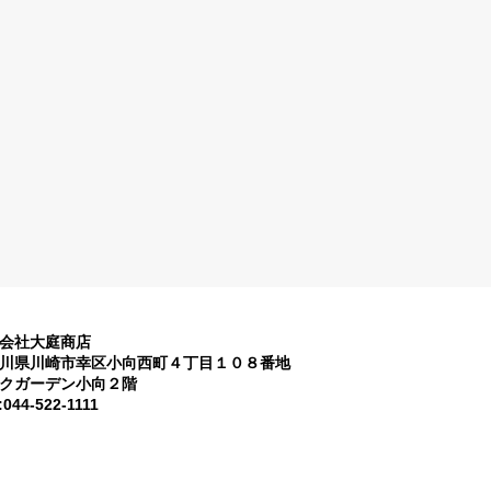
会社大庭商店
川県川崎市幸区小向西町４丁目１０８番地
クガーデン小向２階
:044-522-1111