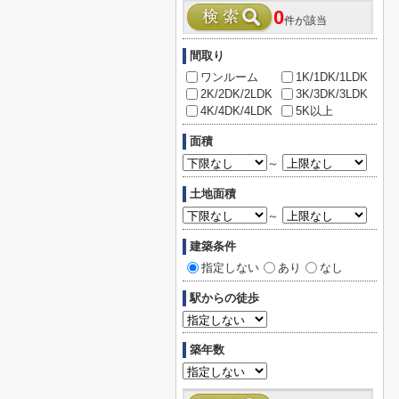
0
件が該当
間取り
ワンルーム
1K/1DK/1LDK
2K/2DK/2LDK
3K/3DK/3LDK
4K/4DK/4LDK
5K以上
面積
～
土地面積
～
建築条件
指定しない
あり
なし
駅からの徒歩
築年数