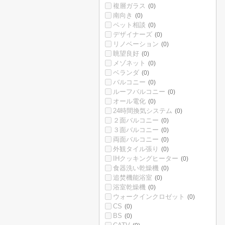
複層ガラス
(0)
南向き
(0)
ペット相談
(0)
デザイナーズ
(0)
リノベーション
(0)
眺望良好
(0)
メゾネット
(0)
ベランダ
(0)
バルコニー
(0)
ルーフバルコニー
(0)
オール電化
(0)
24時間換気システム
(0)
２面バルコニー
(0)
３面バルコニー
(0)
両面バルコニー
(0)
外観タイル張り
(0)
IHクッキングヒーター
(0)
食器洗い乾燥機
(0)
追焚機能浴室
(0)
浴室乾燥機
(0)
ウォークインクロゼット
(0)
CS
(0)
BS
(0)