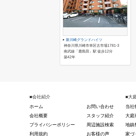
新川崎グランドハイツ
神奈川県川崎市幸区古市場1781-3
南武線「鹿島田」駅 徒歩12分
築42年
■会社紹介
■大
ホーム
お問い合わせ
当社
会社概要
スタッフ紹介
大庭
プライバシーポリシー
周辺施設検索
地鎮
利用規約
お客様の声
家づ