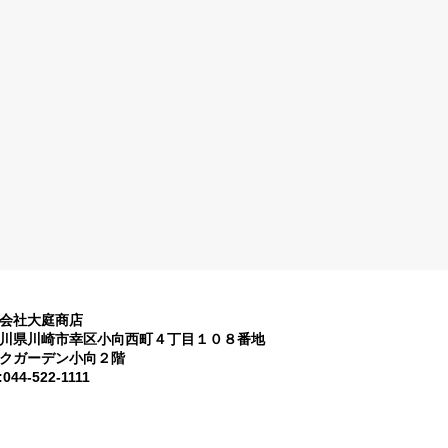
会社大庭商店
川県川崎市幸区小向西町４丁目１０８番地
クガーデン小向２階
:044-522-1111