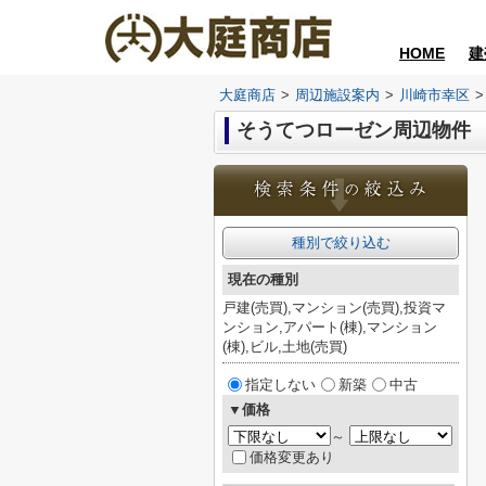
HOME
建
大庭商店
>
周辺施設案内
>
川崎市幸区
>
そうてつローゼン周辺物件
種別で絞り込む
現在の種別
戸建(売買),マンション(売買),投資マ
ンション,アパート(棟),マンション
(棟),ビル,土地(売買)
指定しない
新築
中古
▼価格
～
価格変更あり