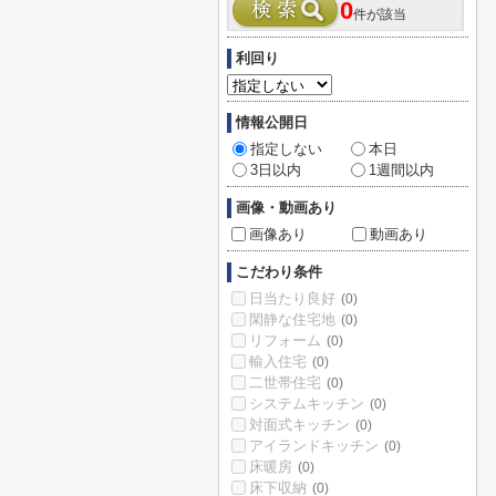
0
件が該当
利回り
情報公開日
指定しない
本日
3日以内
1週間以内
画像・動画あり
画像あり
動画あり
こだわり条件
日当たり良好
(0)
閑静な住宅地
(0)
リフォーム
(0)
輸入住宅
(0)
二世帯住宅
(0)
システムキッチン
(0)
対面式キッチン
(0)
アイランドキッチン
(0)
床暖房
(0)
床下収納
(0)