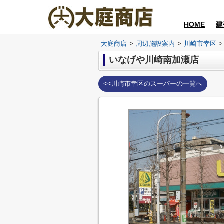
HOME
建
大庭商店
>
周辺施設案内
>
川崎市幸区
>
いなげや川崎南加瀬店
<<川崎市幸区のスーパーの一覧へ