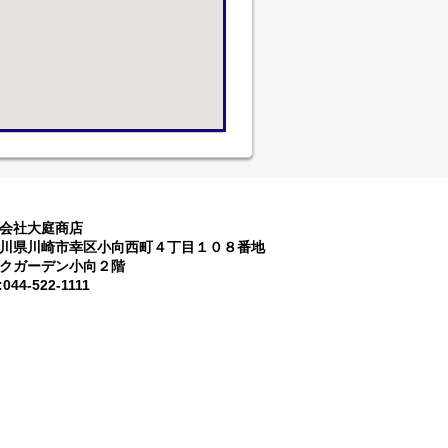
会社大庭商店
川県川崎市幸区小向西町４丁目１０８番地
クガーデン小向２階
:044-522-1111