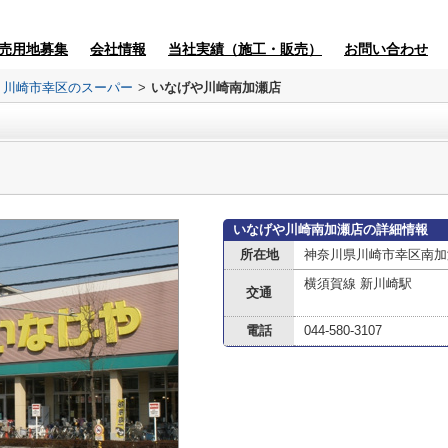
売用地募集
会社情報
当社実績（施工・販売）
お問い合わせ
川崎市幸区のスーパー
>
いなげや川崎南加瀬店
いなげや川崎南加瀬店の詳細情報
所在地
神奈川県川崎市幸区南加
横須賀線 新川崎駅
交通
電話
044-580-3107