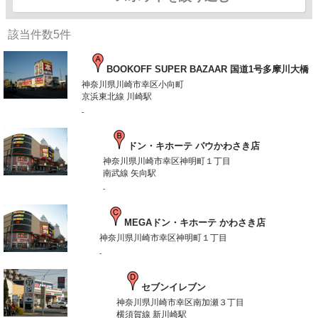
該当件数
5
件
BOOKOFF SUPER BAZAAR 国道1号多摩川大橋
神奈川県川崎市幸区小向町
京浜東北線 川崎駅
-
ドン・キホーテ パウかわさき店
神奈川県川崎市幸区神明町１丁目
南武線 矢向駅
-
MEGAドン・キホーテ かわさき店
神奈川県川崎市幸区神明町１丁目
-
セブンイレブン
神奈川県川崎市幸区南加瀬３丁目
横須賀線 新川崎駅