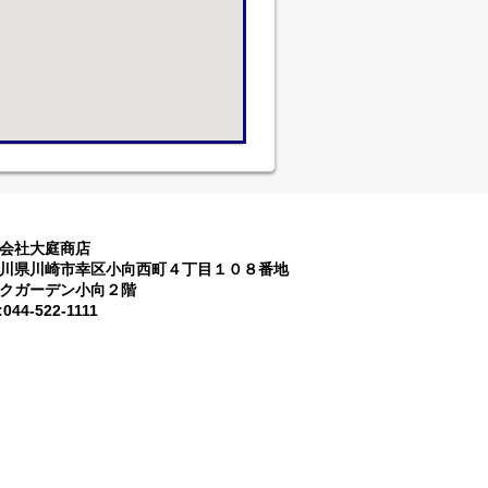
会社大庭商店
川県川崎市幸区小向西町４丁目１０８番地
クガーデン小向２階
:044-522-1111