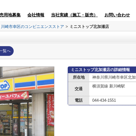
売用地募集
会社情報
当社実績（施工・販売）
お問い合わせ
川崎市幸区のコンビニエンスストア
>
ミニストップ北加瀬店
一覧へ
ミニストップ北加瀬店の詳細情報
所在地
神奈川県川崎市幸区北加
横須賀線 新川崎駅
交通
電話
044-434-1551