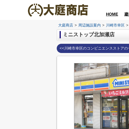
HOME
建
大庭商店
>
周辺施設案内
>
川崎市幸区
>
ミニストップ北加瀬店
<<川崎市幸区のコンビニエンスストアの