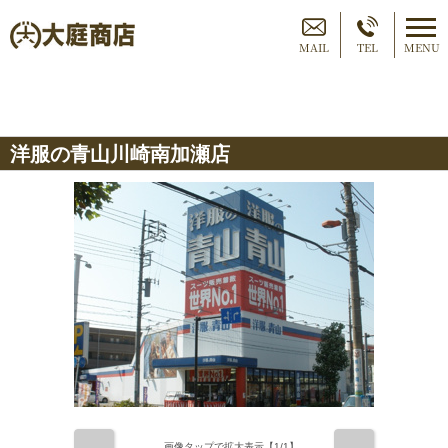
MAIL
TEL
MENU
洋服の青山川崎南加瀬店
画像タップで拡大表示【
1
/1】