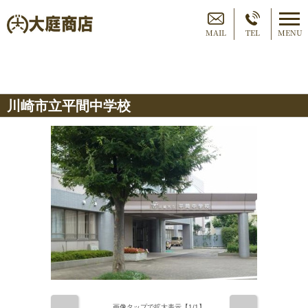
MAIL
TEL
MENU
川崎市立平間中学校
画像タップで拡大表示【
1
/1】