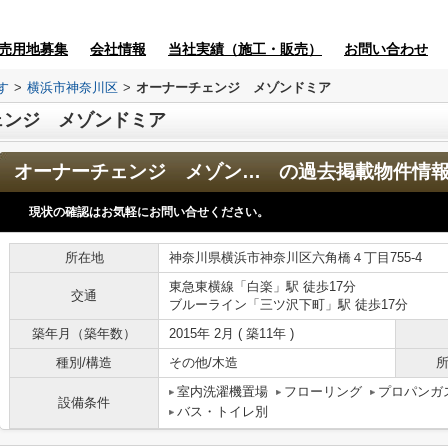
売用地募集
会社情報
当社実績（施工・販売）
お問い合わせ
す
>
横浜市神奈川区
>
オーナーチェンジ メゾンドミア
ェンジ メゾンドミア
オーナーチェンジ メゾンドミア
の過去掲載物件情
現状の確認はお気軽にお問い合せください。
所在地
神奈川県横浜市神奈川区六角橋４丁目755-4
東急東横線「白楽」駅 徒歩17分
交通
ブルーライン「三ツ沢下町」駅 徒歩17分
築年月（築年数）
2015年 2月 ( 築11年 )
種別/構造
その他/木造
所
室内洗濯機置場
フローリング
プロパンガ
設備条件
バス・トイレ別