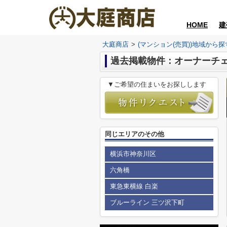
HOME
建
大庭商店
>
(マンション(売買))地域から探
過去掲載物件：オーナーチ
▼ご希望の住まいをお探しします
同じエリアのその他
横浜市神奈川区
六角橋
東急東横線 白楽
ブルーライン 三ツ沢下町