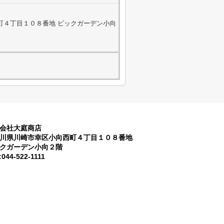
町４丁目１０８番地 ビックガーデン小向
会社大庭商店
川県川崎市幸区小向西町４丁目１０８番地
クガーデン小向２階
:044-522-1111