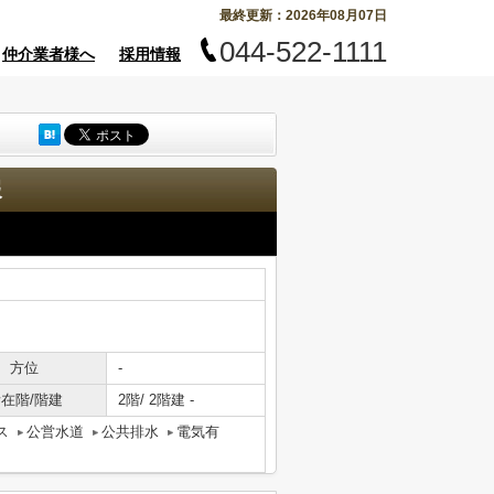
最終更新：2026年08月07日
044-522-1111
仲介業者様へ
採用情報
報
方位
-
在階/階建
2階/ 2階建 -
ス
公営水道
公共排水
電気有