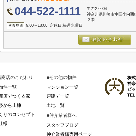
044-522-1111
〒212-0004
神奈川県川崎市幸区小向西
２階
9:00～18:00 定休日:毎週水曜日
庭商店のこだわり
■その他の物件
株式
神奈
物件一覧
マンション一覧
ビッ
TEL
商店でつくる家
戸建て一覧
祭から上棟
土地一覧
くりのコンセプト
■仲介業者様へ
仕様
スタッフブログ
仲介業者様専用ページ