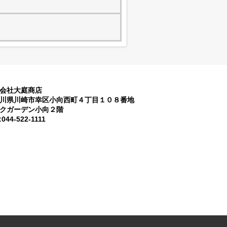
会社大庭商店
川県川崎市幸区小向西町４丁目１０８番地
クガーデン小向２階
:044-522-1111