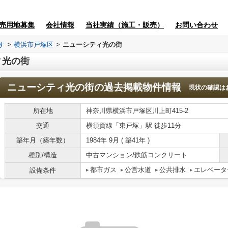
売用地募集
会社情報
当社実績（施工・販売）
お問い合わせ
す
>
横浜市戸塚区
>
ニューシティ光の街
ィ光の街
ニューシティ光の街
の過去掲載物件情報
現状の確認は
所在地
神奈川県横浜市戸塚区川上町415-2
交通
横須賀線「東戸塚」駅 徒歩11分
築年月（築年数）
1984年 9月 ( 築41年 )
種別/構造
中古マンション/鉄筋コンクリート
都市ガス
公営水道
公共排水
エレベータ
設備条件