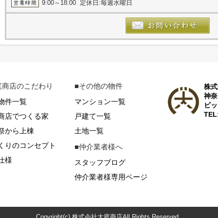
9:00～18:00 定休日:毎週水曜日
庭商店のこだわり
■その他の物件
株式
神奈
物件一覧
マンション一覧
ビッ
TEL
商店でつくる家
戸建て一覧
祭から上棟
土地一覧
くりのコンセプト
■仲介業者様へ
仕様
スタッフブログ
仲介業者様専用ページ
Copyright(c) 株式会社大庭商店All Rights Reserved.