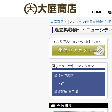
HOME
建
大庭商店
>
(マンション(売買))地域から探
過去掲載物件：ニューシテ
▼ご希望の住まいをお探しします
同じエリアの中古マンション
横浜市戸塚区
川上町
横須賀線 東戸塚