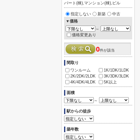
パート(棟),マンション(棟),ビル
指定しない
新築
中古
▼価格
～
価格変更あり
0
件が該当
間取り
ワンルーム
1K/1DK/1LDK
2K/2DK/2LDK
3K/3DK/3LDK
4K/4DK/4LDK
5K以上
面積
～
駅からの徒歩
築年数