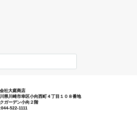
会社大庭商店
川県川崎市幸区小向西町４丁目１０８番地
クガーデン小向２階
:044-522-1111