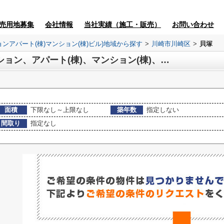
売用地募集
会社情報
当社実績（施工・販売）
お問い合わせ
ョンアパート(棟)マンション(棟)ビル)地域から探す
>
川崎市川崎区
>
貝塚
貝塚 マンション、投資マンション、アパート(棟)、マンション(棟)、ビル一覧
面積
下限なし～上限なし
築年数
指定しない
間取り
指定なし