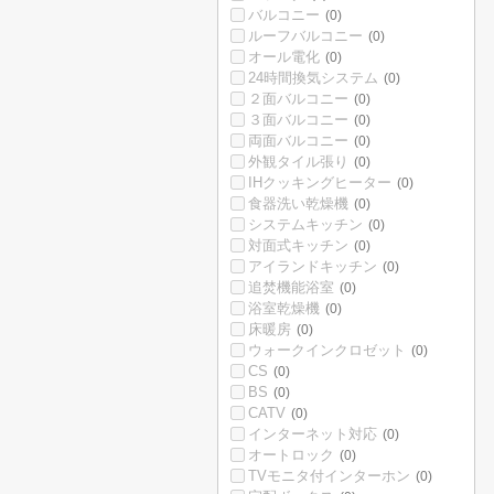
バルコニー
(0)
ルーフバルコニー
(0)
オール電化
(0)
24時間換気システム
(0)
２面バルコニー
(0)
３面バルコニー
(0)
両面バルコニー
(0)
外観タイル張り
(0)
IHクッキングヒーター
(0)
食器洗い乾燥機
(0)
システムキッチン
(0)
対面式キッチン
(0)
アイランドキッチン
(0)
追焚機能浴室
(0)
浴室乾燥機
(0)
床暖房
(0)
ウォークインクロゼット
(0)
CS
(0)
BS
(0)
CATV
(0)
インターネット対応
(0)
オートロック
(0)
TVモニタ付インターホン
(0)