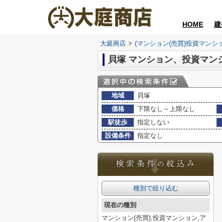
HOME
建
大庭商店
>
(マンション(売買)投資マンシ
地域
貝塚
価格
下限なし～上限なし
駅徒歩
指定しない
設備条件
指定なし
種別で絞り込む
現在の種別
マンション(売買),投資マンション,ア