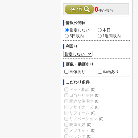
0
件が該当
情報公開日
指定しない
本日
3日以内
1週間以内
利回り
画像・動画あり
画像あり
動画あり
こだわり条件
ペット相談
(0)
日当たり良好
(0)
閑静な住宅地
(0)
デザイナーズ
(0)
リフォーム
(0)
リノベーション
(0)
眺望良好
(0)
メゾネット
(0)
ベランダ
(0)