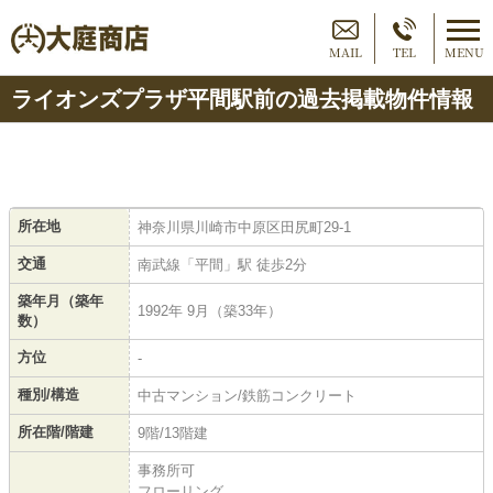
MAIL
TEL
MENU
ライオンズプラザ平間駅前の過去掲載物件情報
所在地
神奈川県川崎市中原区田尻町29-1
交通
南武線「平間」駅 徒歩2分
築年月（築年
1992年 9月（築33年）
数）
方位
-
種別/構造
中古マンション/鉄筋コンクリート
所在階/階建
9階/13階建
事務所可
フローリング