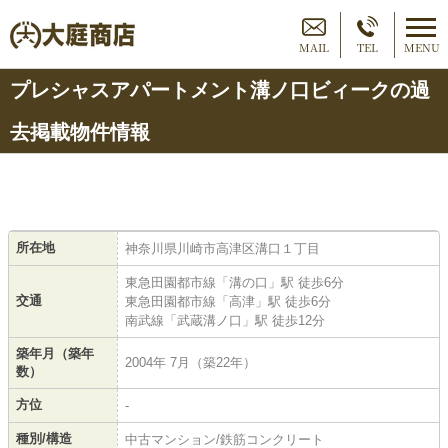
MAIL
TEL
MENU
プレシャスアパートメント溝ノ口ビィークの過
去掲載物件情報
所在地
神奈川県川崎市高津区溝口１丁目
東急田園都市線「溝の口」駅 徒歩6分
交通
東急田園都市線「高津」駅 徒歩6分
南武線「武蔵溝ノ口」駅 徒歩12分
築年月（築年
2004年 7月（築22年）
数）
方位
-
種別/構造
中古マンション/鉄筋コンクリート