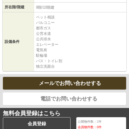
所在階/階建
9階/10階建
ペット相談
バルコニー
都市ガス
公営水道
公共排水
設備条件
エレベーター
電気有
駐輪場
バス・トイレ別
独立洗面台
メールでお問い合わせする
電話でお問い合わせする
無料会員登録はこちら
公開物件数：
2
件
会員登録
会員物件数：
0
件