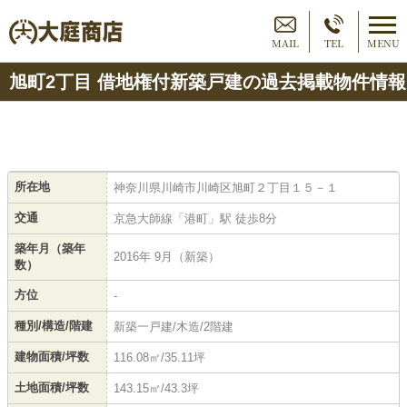
MAIL
TEL
MENU
旭町2丁目 借地権付新築戸建の過去掲載物件情報
所在地
神奈川県川崎市川崎区旭町２丁目１５－１
交通
京急大師線「港町」駅 徒歩8分
築年月（築年
2016年 9月（新築）
数）
方位
-
種別/構造/階建
新築一戸建/木造/2階建
建物面積/坪数
116.08㎡/35.11坪
土地面積/坪数
143.15㎡/43.3坪