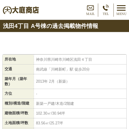
MAIL
TEL
MENU
浅田4丁目 A号棟の過去掲載物件情報
所在地
神奈川県川崎市川崎区浅田４丁目
交通
南武線「川崎新町」駅 徒歩20分
築年月（築年
2013年 2月（新築）
数）
方位
-
種別/構造/階建
新築一戸建/木造/2階建
建物面積/坪数
102.30㎡/30.94坪
土地面積/坪数
83.56㎡/25.27坪