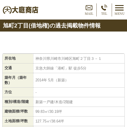
MAIL
TEL
MENU
旭町2丁目(借地権)の過去掲載物件情報
所在地
神奈川県川崎市川崎区旭町２丁目３－１
交通
京急大師線「港町」駅 徒歩5分
築年月（築年
2014年 5月（新築）
数）
方位
-
種別/構造/階建
新築一戸建/木造/2階建
建物面積/坪数
99.83㎡/30.19坪
土地面積/坪数
127.75㎡/38.64坪