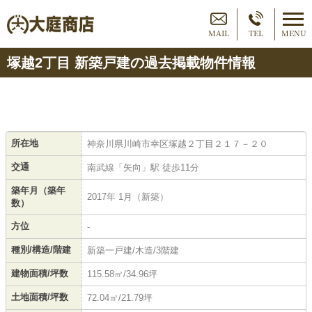
MAIL
TEL
MENU
塚越2丁目 新築戸建の過去掲載物件情報
所在地
神奈川県川崎市幸区塚越２丁目２１７－２０
交通
南武線「矢向」駅 徒歩11分
築年月（築年
2017年 1月（新築）
数）
方位
-
種別/構造/階建
新築一戸建/木造/3階建
建物面積/坪数
115.58㎡/34.96坪
土地面積/坪数
72.04㎡/21.79坪