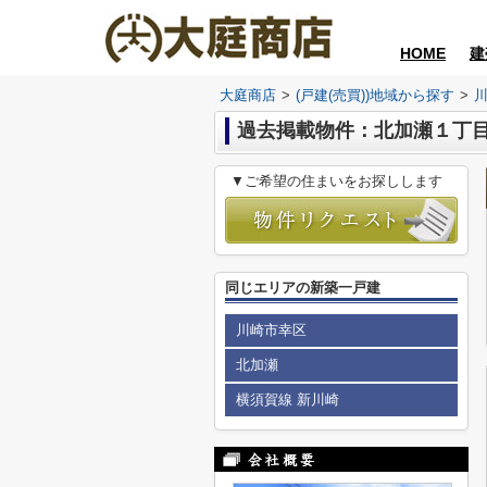
HOME
建
大庭商店
>
(戸建(売買))地域から探す
>
過去掲載物件：北加瀬１丁
▼ご希望の住まいをお探しします
同じエリアの新築一戸建
川崎市幸区
北加瀬
横須賀線 新川崎