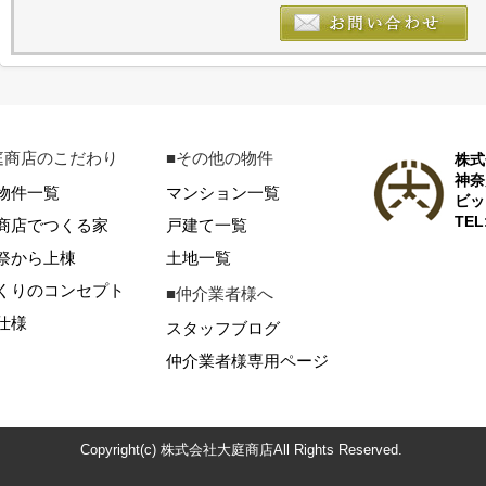
庭商店のこだわり
■その他の物件
株式
神奈
物件一覧
マンション一覧
ビッ
TEL
商店でつくる家
戸建て一覧
祭から上棟
土地一覧
くりのコンセプト
■仲介業者様へ
仕様
スタッフブログ
仲介業者様専用ページ
Copyright(c) 株式会社大庭商店All Rights Reserved.