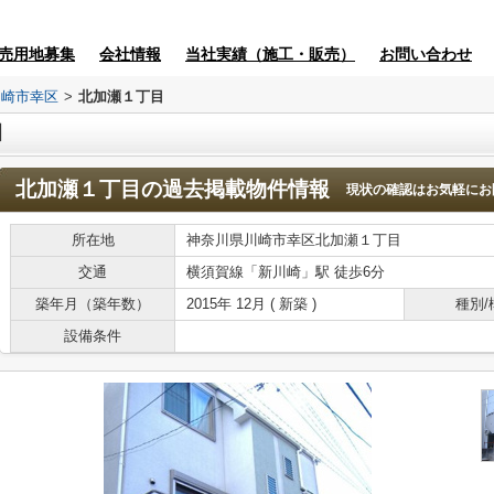
売用地募集
会社情報
当社実績（施工・販売）
お問い合わせ
川崎市幸区
>
北加瀬１丁目
目
北加瀬１丁目
の過去掲載物件情報
現状の確認はお気軽にお
所在地
神奈川県川崎市幸区北加瀬１丁目
交通
横須賀線「新川崎」駅 徒歩6分
築年月（築年数）
2015年 12月 ( 新築 )
種別/
設備条件