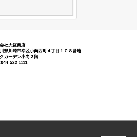
会社大庭商店
川県川崎市幸区小向西町４丁目１０８番地
クガーデン小向２階
:044-522-1111