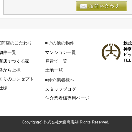
庭商店のこだわり
■その他の物件
株式
神奈
物件一覧
マンション一覧
ビッ
TEL
商店でつくる家
戸建て一覧
祭から上棟
土地一覧
くりのコンセプト
■仲介業者様へ
仕様
スタッフブログ
仲介業者様専用ページ
Copyright(c) 株式会社大庭商店All Rights Reserved.