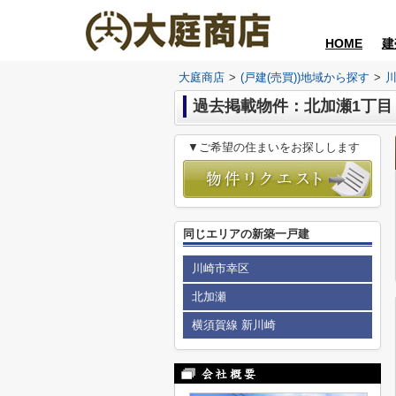
HOME
建
大庭商店
>
(戸建(売買))地域から探す
>
過去掲載物件：北加瀬1丁目
▼ご希望の住まいをお探しします
同じエリアの新築一戸建
川崎市幸区
北加瀬
横須賀線 新川崎