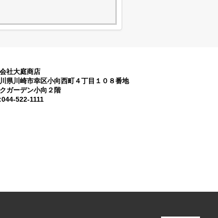
会社大庭商店
川県川崎市幸区小向西町４丁目１０８番地
クガーデン小向２階
:044-522-1111