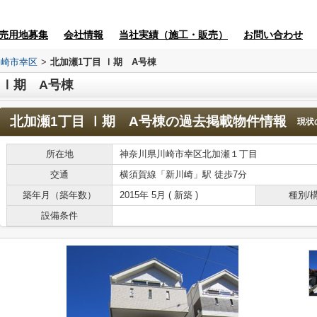
売用地募集
会社情報
当社実績（施工・販売）
お問い合わせ
川崎市幸区
>
北加瀬1丁目 Ⅰ期 A号棟
 Ⅰ期 A号棟
北加瀬1丁目 Ⅰ期 A号棟
の過去掲載物件情報
現状
所在地
神奈川県川崎市幸区北加瀬１丁目
交通
横須賀線「新川崎」駅 徒歩7分
築年月（築年数）
2015年 5月 ( 新築 )
種別/
設備条件