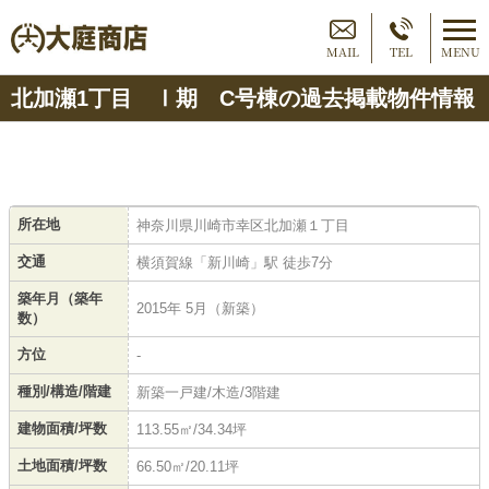
MAIL
TEL
MENU
北加瀬1丁目 Ⅰ期 C号棟の過去掲載物件情報
所在地
神奈川県川崎市幸区北加瀬１丁目
交通
横須賀線「新川崎」駅 徒歩7分
築年月（築年
2015年 5月（新築）
数）
方位
-
種別/構造/階建
新築一戸建/木造/3階建
建物面積/坪数
113.55㎡/34.34坪
土地面積/坪数
66.50㎡/20.11坪