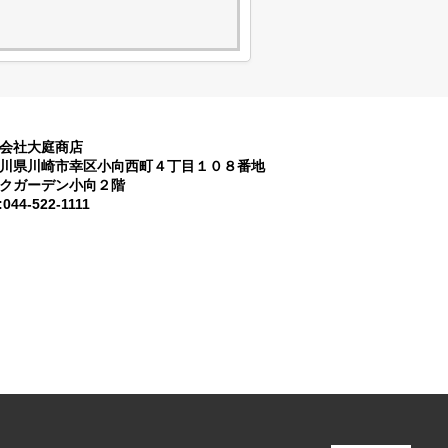
会社大庭商店
川県川崎市幸区小向西町４丁目１０８番地
クガーデン小向２階
:044-522-1111