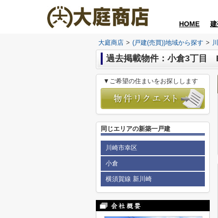
HOME
建
大庭商店
>
(戸建(売買))地域から探す
>
過去掲載物件：小倉3丁目 
▼ご希望の住まいをお探しします
同じエリアの新築一戸建
川崎市幸区
小倉
横須賀線 新川崎