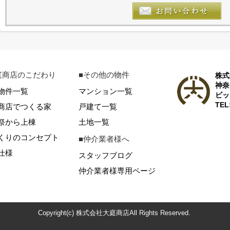
庭商店のこだわり
■その他の物件
株式
神奈
物件一覧
マンション一覧
ビッ
TEL
商店でつくる家
戸建て一覧
祭から上棟
土地一覧
くりのコンセプト
■仲介業者様へ
仕様
スタッフブログ
仲介業者様専用ページ
Copyright(c) 株式会社大庭商店All Rights Reserved.