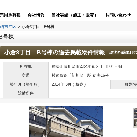
売用地募集
会社情報
当社実績（施工・販売）
お問い合わせ
川崎市幸区
>
小倉3丁目 B号棟
B号棟
小倉3丁目 B号棟
の過去掲載物件情報
現状の確認はお
所在地
神奈川県川崎市幸区小倉３丁目801－48
交通
横須賀線「新川崎」駅 徒歩16分
築年月（築年数）
2014年 3月 ( 新築 )
種別/
設備条件