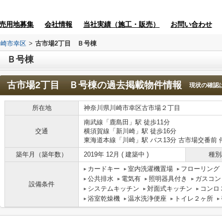
売用地募集
会社情報
当社実績（施工・販売）
お問い合わせ
川崎市幸区
>
古市場2丁目 Ｂ号棟
 Ｂ号棟
古市場2丁目 Ｂ号棟
の過去掲載物件情報
現状の確認
所在地
神奈川県川崎市幸区古市場２丁目
南武線「鹿島田」駅 徒歩11分
交通
横須賀線「新川崎」駅 徒歩16分
東海道本線「川崎」駅 バス13分 古市場交番前 
築年月（築年数）
2019年 12月 ( 建築中 )
種別
カードキー
室内洗濯機置場
フローリング
公共排水
電気有
照明器具付き
ガスコン
設備条件
システムキッチン
対面式キッチン
コンロ
浴室乾燥機
温水洗浄便座
トイレ２ヶ所