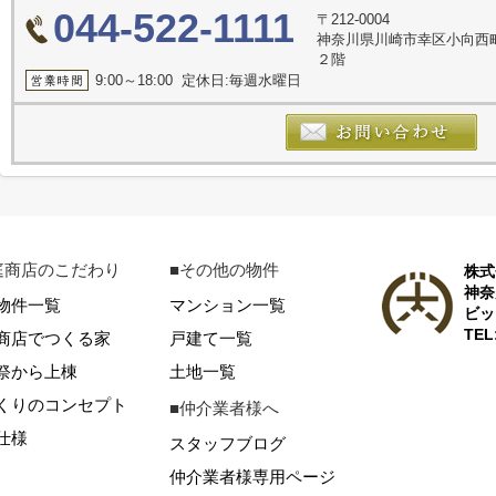
044-522-1111
〒212-0004
神奈川県川崎市幸区小向西
２階
9:00～18:00 定休日:毎週水曜日
庭商店のこだわり
■その他の物件
株式
神奈
物件一覧
マンション一覧
ビッ
TEL
商店でつくる家
戸建て一覧
祭から上棟
土地一覧
くりのコンセプト
■仲介業者様へ
仕様
スタッフブログ
仲介業者様専用ページ