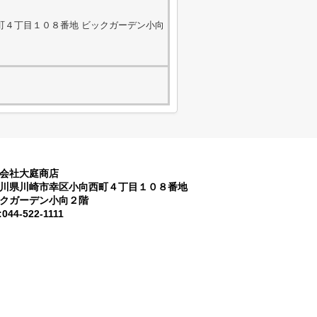
町４丁目１０８番地 ビックガーデン小向
会社大庭商店
川県川崎市幸区小向西町４丁目１０８番地
クガーデン小向２階
:044-522-1111