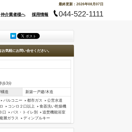
最終更新：2026年08月07日
044-522-1111
仲介業者様へ
採用情報
はお気軽にお問い合せください。
停歩3分
/構造
新築一戸建/木造
バルコニー
都市ガス
公営水道
ロ
コンロ２口以上
食器洗い乾燥機
３口
バス・トイレ別
追焚機能浴室
複層ガラス
ディンプルキー