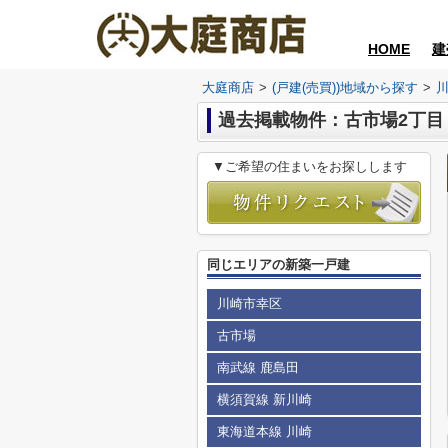
HOME
建
大庭商店
>
(戸建(売買))地域から探す
>
過去掲載物件：古市場2丁目
▼ご希望の住まいをお探しします
同じエリアの新築一戸建
川崎市幸区
古市場
南武線 鹿島田
横須賀線 新川崎
東海道本線 川崎