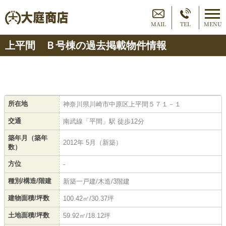
MAIL
TEL
MENU
上平間 Ｂ号棟の過去掲載物件情報
所在地
神奈川県川崎市中原区上平間５７１－１
交通
南武線「平間」駅 徒歩12分
築年月（築年
2012年 5月（新築）
数）
方位
-
種別/構造/階建
新築一戸建/木造/3階建
建物面積/坪数
100.42㎡/30.37坪
土地面積/坪数
59.92㎡/18.12坪