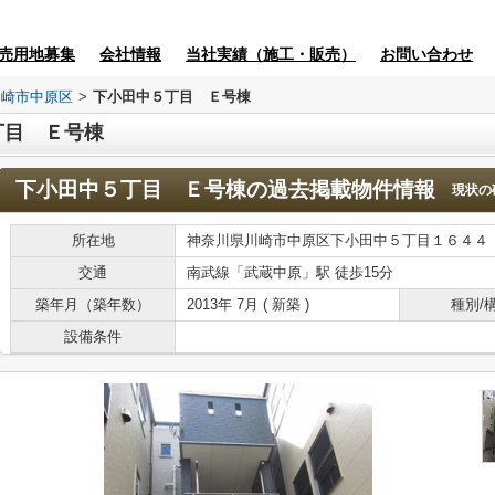
売用地募集
会社情報
当社実績（施工・販売）
お問い合わせ
川崎市中原区
>
下小田中５丁目 Ｅ号棟
丁目 Ｅ号棟
下小田中５丁目 Ｅ号棟
の過去掲載物件情報
現状の
所在地
神奈川県川崎市中原区下小田中５丁目１６４４
交通
南武線「武蔵中原」駅 徒歩15分
築年月（築年数）
2013年 7月 ( 新築 )
種別/
設備条件