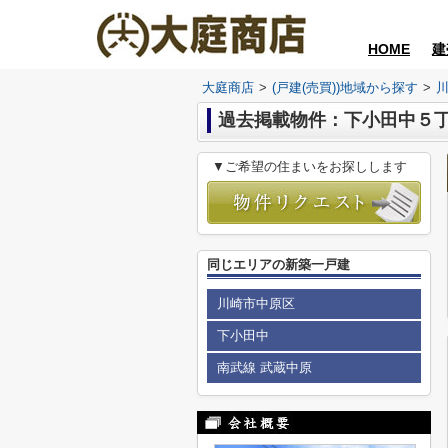
HOME
建
大庭商店
>
(戸建(売買))地域から探す
>
過去掲載物件：下小田中５
▼ご希望の住まいをお探しします
同じエリアの新築一戸建
川崎市中原区
下小田中
南武線 武蔵中原