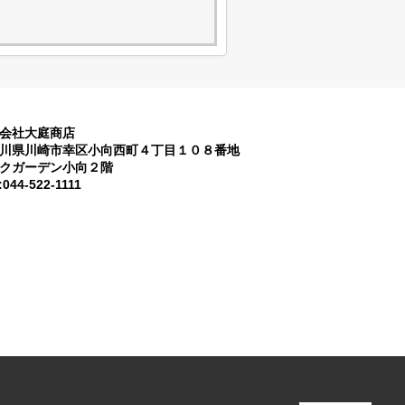
会社大庭商店
川県川崎市幸区小向西町４丁目１０８番地
クガーデン小向２階
:044-522-1111