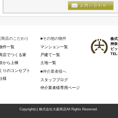
庭商店のこだわり
■その他の物件
株式
神奈
物件一覧
マンション一覧
ビッ
TEL
商店でつくる家
戸建て一覧
祭から上棟
土地一覧
くりのコンセプト
■仲介業者様へ
仕様
スタッフブログ
仲介業者様専用ページ
Copyright(c) 株式会社大庭商店All Rights Reserved.