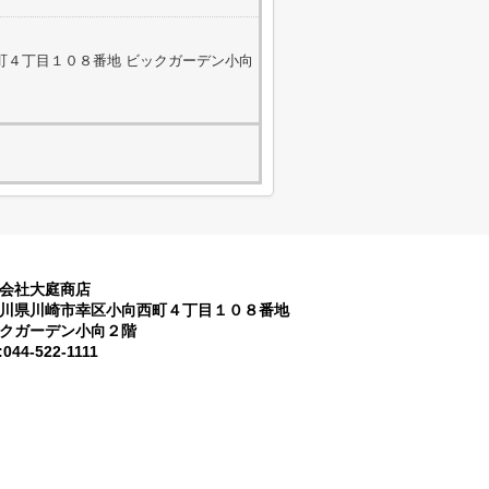
町４丁目１０８番地 ビックガーデン小向
会社大庭商店
川県川崎市幸区小向西町４丁目１０８番地
クガーデン小向２階
:044-522-1111