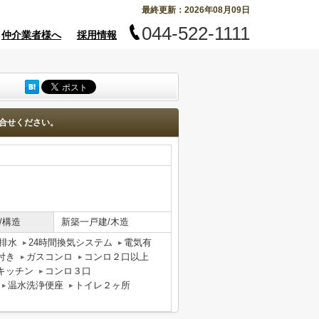
最終更新：2026年08月09日
044-522-1111
仲介業者様へ
採用情報
合せください。
/構造
新築一戸建/木造
排水
24時間換気システム
電気有
付き
ガスコンロ
コンロ２口以上
キッチン
コンロ３口
温水洗浄便座
トイレ２ヶ所