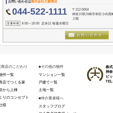
お問い合わせは
株式会社大庭商店
044-522-1111
〒212-0004
神奈川県川崎市幸区小向西
２階
9:00～18:00 定休日:毎週水曜日
庭商店のこだわり
■その他の物件
株式
神奈
物件一覧
マンション一覧
ビッ
TEL
商店でつくる家
戸建て一覧
祭から上棟
土地一覧
くりのコンセプト
■仲介業者様へ
仕様
スタッフブログ