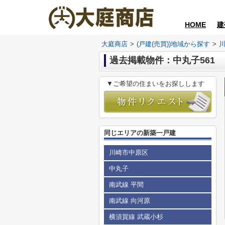
HOME
建
大庭商店
>
(戸建(売買))地域から探す
>
過去掲載物件：中丸子561
▼ご希望の住まいをお探しします
同じエリアの新築一戸建
川崎市中原区
中丸子
南武線 平間
南武線 向河原
横須賀線 武蔵小杉