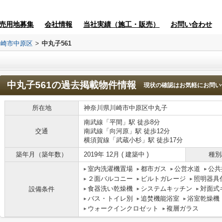
売用地募集
会社情報
当社実績（施工・販売）
お問い合わせ
川崎市中原区
>
中丸子561
中丸子561
の過去掲載物件情報
現状の確認はお気軽にお問い
所在地
神奈川県川崎市中原区中丸子
南武線「平間」駅 徒歩8分
交通
南武線「向河原」駅 徒歩12分
横須賀線「武蔵小杉」駅 徒歩17分
築年月（築年数）
2019年 12月 ( 建築中 )
種別
室内洗濯機置場
都市ガス
公営水道
公共
２面バルコニー
ビルトガレージ
照明器具
食器洗い乾燥機
システムキッチン
対面式
設備条件
バス・トイレ別
追焚機能浴室
浴室乾燥機
ウォークインクロゼット
複層ガラス