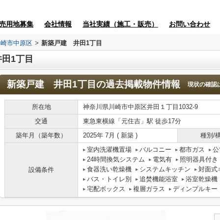
売用地募集
会社情報
当社実績（施工・販売）
お問い合わせ
川崎市中原区
>
新築戸建 井田1丁目
田1丁目
新築戸建 井田1丁目
の過去掲載物件情報
現状の確認
所在地
神奈川県川崎市中原区井田１丁目1032-9
交通
東急東横線「元住吉」駅 徒歩17分
築年月（築年数）
2025年 7月 ( 新築 )
種別/
室内洗濯機置場
バルコニー
都市ガス
公
24時間換気システム
電気有
照明器具付き
食器洗い乾燥機
システムキッチン
対面式
設備条件
バス・トイレ別
追焚機能浴室
浴室乾燥機
宅配ボックス
複層ガラス
ディンプルキー