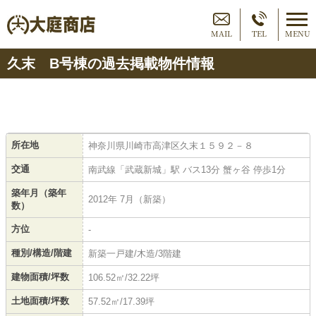
MAIL
TEL
MENU
久末 B号棟の過去掲載物件情報
所在地
神奈川県川崎市高津区久末１５９２－８
交通
南武線「武蔵新城」駅 バス13分 蟹ヶ谷 停歩1分
築年月（築年
2012年 7月（新築）
数）
方位
-
種別/構造/階建
新築一戸建/木造/3階建
建物面積/坪数
106.52㎡/32.22坪
土地面積/坪数
57.52㎡/17.39坪