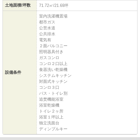
土地面積/坪数
71.72㎡/21.69坪
室内洗濯機置場
都市ガス
公営水道
公共排水
電気有
２面バルコニー
照明器具付き
ガスコンロ
コンロ２口以上
食器洗い乾燥機
設備条件
システムキッチン
対面式キッチン
コンロ３口
バス・トイレ別
追焚機能浴室
浴室乾燥機
トイレ２ヶ所
浴室１坪以上
独立洗面台
ディンプルキー