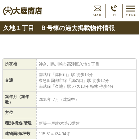
MAIL
TEL
MENU
久地１丁目 Ｂ号棟の過去掲載物件情報
所在地
神奈川県川崎市高津区久地１丁目
南武線「津田山」駅 徒歩13分
交通
東急田園都市線「溝の口」駅 徒歩12分
南武線「久地」駅 バス13分 梅林 停歩4分
築年月（築年
2018年 7月（建築中）
数）
方位
-
種別/構造/階建
新築一戸建/木造/3階建
建物面積/坪数
115.51㎡/34.94坪