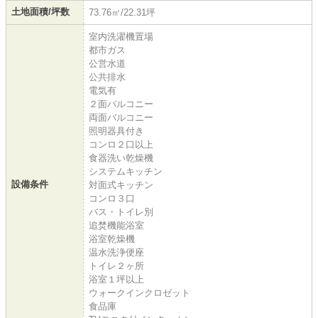
土地面積/坪数
73.76㎡/22.31坪
室内洗濯機置場
都市ガス
公営水道
公共排水
電気有
２面バルコニー
両面バルコニー
照明器具付き
コンロ２口以上
食器洗い乾燥機
システムキッチン
設備条件
対面式キッチン
コンロ３口
バス・トイレ別
追焚機能浴室
浴室乾燥機
温水洗浄便座
トイレ２ヶ所
浴室１坪以上
ウォークインクロゼット
食品庫