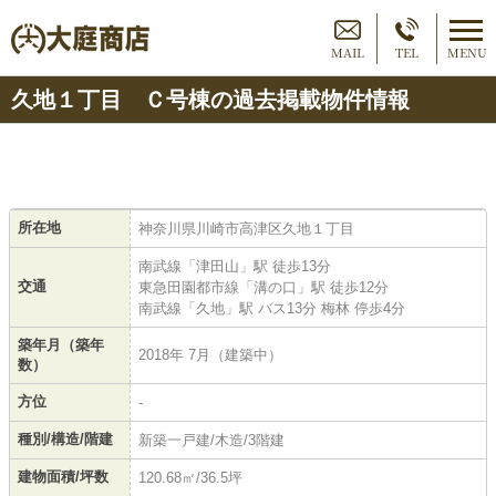
MAIL
TEL
MENU
久地１丁目 Ｃ号棟の過去掲載物件情報
所在地
神奈川県川崎市高津区久地１丁目
南武線「津田山」駅 徒歩13分
交通
東急田園都市線「溝の口」駅 徒歩12分
南武線「久地」駅 バス13分 梅林 停歩4分
築年月（築年
2018年 7月（建築中）
数）
方位
-
種別/構造/階建
新築一戸建/木造/3階建
建物面積/坪数
120.68㎡/36.5坪