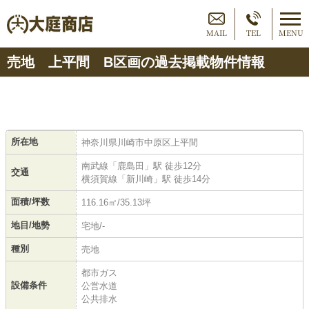
MAIL
TEL
MENU
売地 上平間 B区画の過去掲載物件情報
所在地
神奈川県川崎市中原区上平間
南武線「鹿島田」駅 徒歩12分
交通
横須賀線「新川崎」駅 徒歩14分
面積/坪数
116.16㎡/35.13坪
地目/地勢
宅地/-
種別
売地
都市ガス
設備条件
公営水道
公共排水