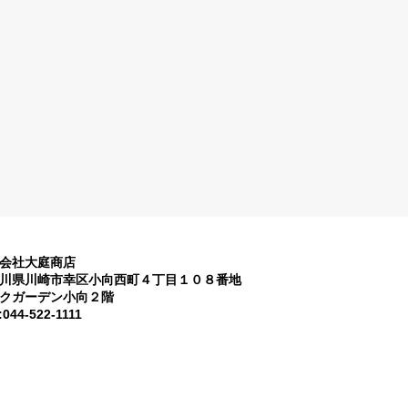
会社大庭商店
川県川崎市幸区小向西町４丁目１０８番地
クガーデン小向２階
:044-522-1111