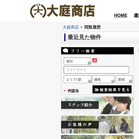
HOME
建
大庭商店
>
閲覧履歴
最近見た物件
種別
エリア| 駅
価格
面積
-
件該当