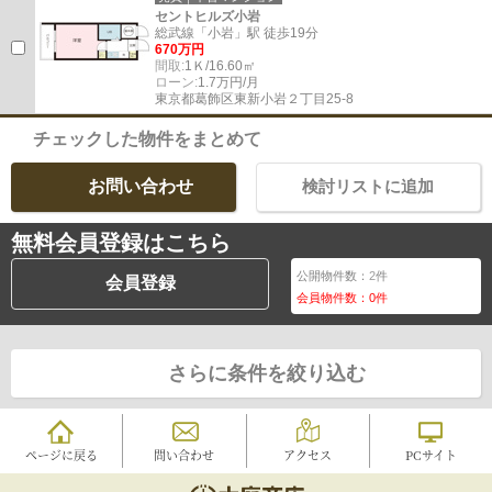
セントヒルズ小岩
総武線「小岩」駅 徒歩19分
670万円
間取:
1Ｋ/16.60㎡
ローン:
1.7万円/月
東京都葛飾区東新小岩２丁目25-8
チェックした物件をまとめて
お問い合わせ
検討リストに追加
無料会員登録はこちら
公開物件数：
2
件
会員登録
会員物件数：
0
件
さらに条件を絞り込む
ページに戻る
問い合わせ
アクセス
PCサイト