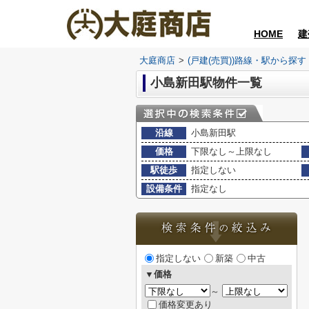
HOME
建
大庭商店
>
(戸建(売買))路線・駅から探す
小島新田駅物件一覧
沿線
小島新田駅
価格
下限なし～上限なし
駅徒歩
指定しない
設備条件
指定なし
指定しない
新築
中古
▼価格
～
価格変更あり