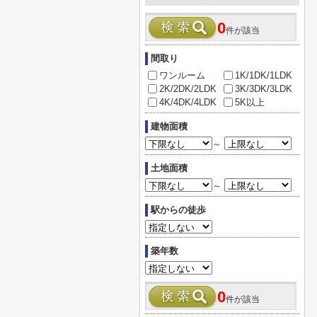
0
件が該当
間取り
ワンルーム
1K/1DK/1LDK
2K/2DK/2LDK
3K/3DK/3LDK
4K/4DK/4LDK
5K以上
建物面積
～
土地面積
～
駅からの徒歩
築年数
0
件が該当