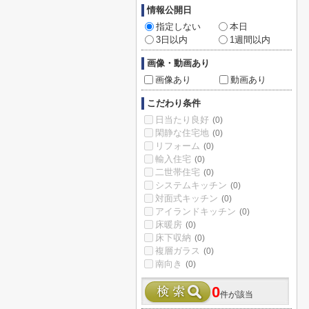
情報公開日
指定しない
本日
3日以内
1週間以内
画像・動画あり
画像あり
動画あり
こだわり条件
日当たり良好
(0)
閑静な住宅地
(0)
リフォーム
(0)
輸入住宅
(0)
二世帯住宅
(0)
システムキッチン
(0)
対面式キッチン
(0)
アイランドキッチン
(0)
床暖房
(0)
床下収納
(0)
複層ガラス
(0)
南向き
(0)
0
件が該当