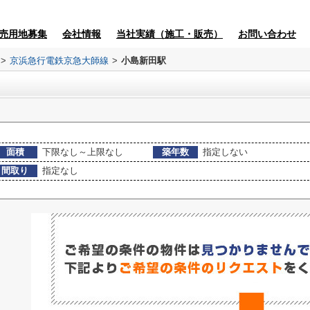
売用地募集
会社情報
当社実績（施工・販売）
お問い合わせ
>
京浜急行電鉄京急大師線
>
小島新田駅
面積
下限なし～上限なし
築年数
指定しない
間取り
指定なし