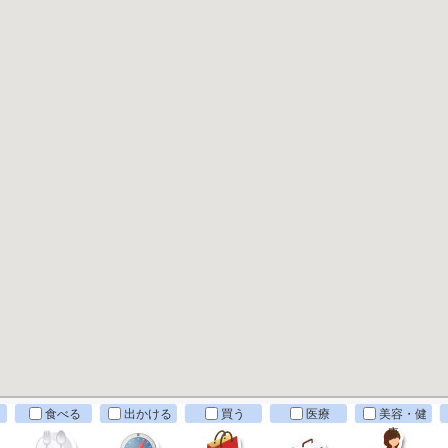
食べる
出かける
買う
医療
美容・健
康