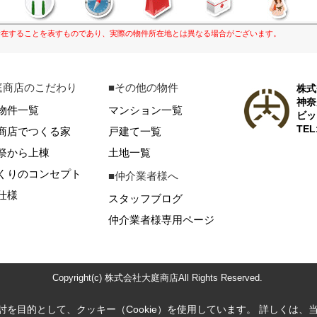
所在することを表すものであり、実際の物件所在地とは異なる場合がございます。
庭商店のこだわり
■その他の物件
株式
神奈
物件一覧
マンション一覧
ビッ
TEL
商店でつくる家
戸建て一覧
祭から上棟
土地一覧
くりのコンセプト
■仲介業者様へ
仕様
スタッフブログ
仲介業者様専用ページ
Copyright(c) 株式会社大庭商店All Rights Reserved.
を目的として、クッキー（Cookie）を使用しています。
詳しくは、