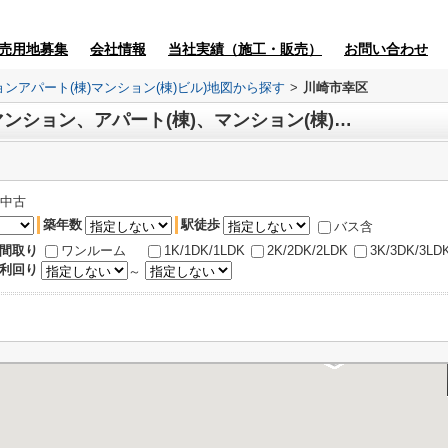
売用地募集
会社情報
当社実績（施工・販売）
お問い合わせ
ョンアパート(棟)マンション(棟)ビル)地図から探す
>
川崎市幸区
地図からマンション、投資マンション、アパート(棟)、マンション(棟)、ビル探し
中古
築年数
駅徒歩
バス含
間取り
ワンルーム
1K/1DK/1LDK
2K/2DK/2LDK
3K/3DK/3LD
利回り
～