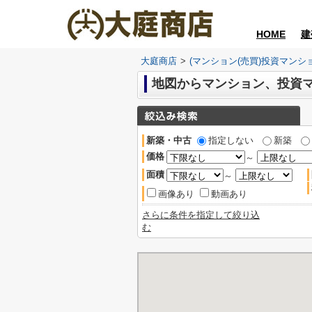
HOME
建
大庭商店
>
(マンション(売買)投資マンシ
新築・中古
指定しない
新築
価格
～
面積
～
画像あり
動画あり
さらに条件を指定して絞り込
む