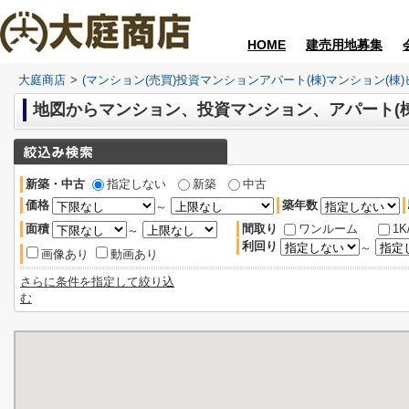
HOME
建売用地募集
大庭商店
>
(マンション(売買)投資マンションアパート(棟)マンション(棟
新築・中古
指定しない
新築
中古
価格
築年数
～
面積
間取り
ワンルーム
1K
～
利回り
～
画像あり
動画あり
さらに条件を指定して絞り込
む