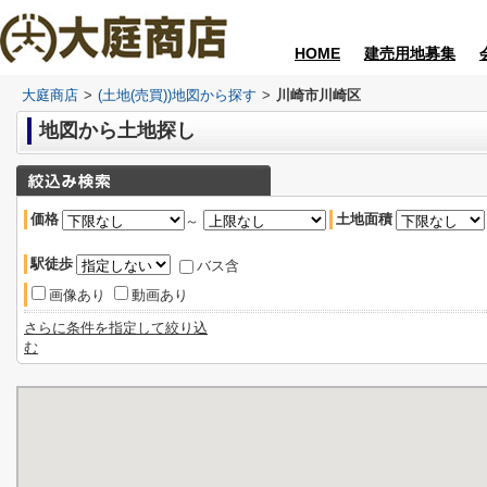
HOME
建売用地募集
大庭商店
>
(土地(売買))地図から探す
>
川崎市川崎区
地図から土地探し
価格
土地面積
～
駅徒歩
バス含
画像あり
動画あり
さらに条件を指定して絞り込
む