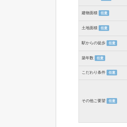
建物面積
任意
土地面積
任意
駅からの徒歩
任意
築年数
任意
こだわり条件
任意
その他ご要望
任意