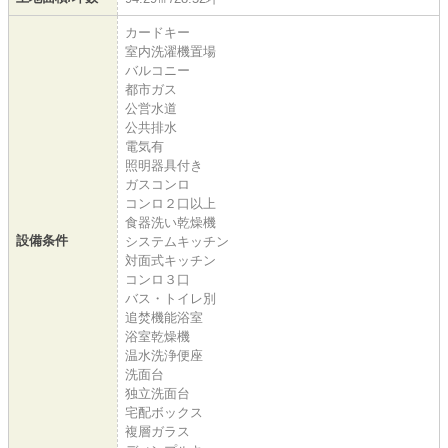
カードキー
室内洗濯機置場
バルコニー
都市ガス
公営水道
公共排水
電気有
照明器具付き
ガスコンロ
コンロ２口以上
食器洗い乾燥機
設備条件
システムキッチン
対面式キッチン
コンロ３口
バス・トイレ別
追焚機能浴室
浴室乾燥機
温水洗浄便座
洗面台
独立洗面台
宅配ボックス
複層ガラス