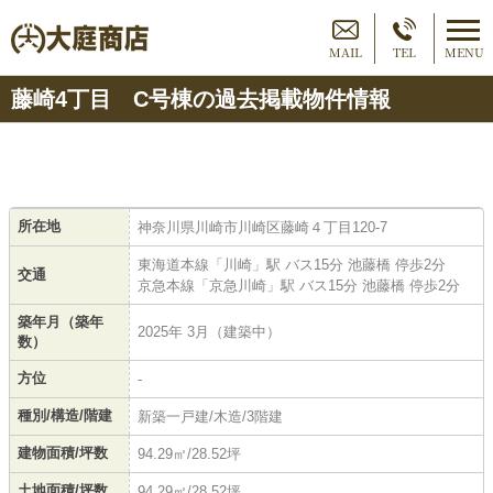
MAIL
TEL
MENU
藤崎4丁目 C号棟の過去掲載物件情報
所在地
神奈川県川崎市川崎区藤崎４丁目120-7
東海道本線「川崎」駅 バス15分 池藤橋 停歩2分
交通
京急本線「京急川崎」駅 バス15分 池藤橋 停歩2分
築年月（築年
2025年 3月（建築中）
数）
方位
-
種別/構造/階建
新築一戸建/木造/3階建
建物面積/坪数
94.29㎡/28.52坪
土地面積/坪数
94.29㎡/28.52坪