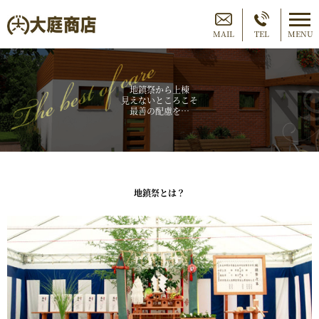
MAIL
TEL
MENU
地鎮祭から上棟
見えないところこそ
最善の配慮を…
地鎮祭とは？