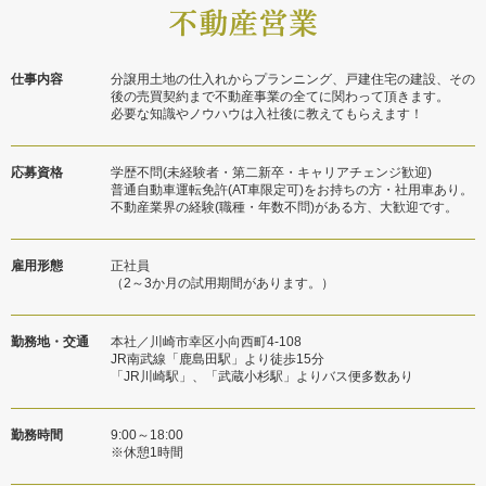
仕事内容
分譲用土地の仕入れからプランニング、戸建住宅の建設、その
後の売買契約まで不動産事業の全てに関わって頂きます。
必要な知識やノウハウは入社後に教えてもらえます！
応募資格
学歴不問(未経験者・第二新卒・キャリアチェンジ歓迎)
普通自動車運転免許(AT車限定可)をお持ちの方・社用車あり。
不動産業界の経験(職種・年数不問)がある方、大歓迎です。
雇用形態
正社員
（2～3か月の試用期間があります。）
勤務地・交通
本社／川崎市幸区小向西町4-108
JR南武線「鹿島田駅」より徒歩15分
「JR川崎駅」、「武蔵小杉駅」よりバス便多数あり
勤務時間
9:00～18:00
※休憩1時間