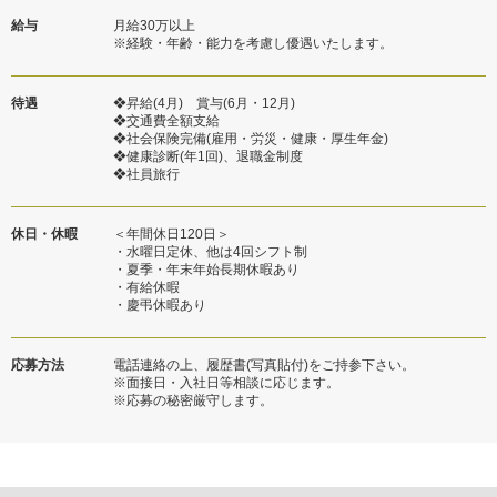
給与
月給30万以上
※経験・年齢・能力を考慮し優遇いたします。
待遇
❖昇給(4月) 賞与(6月・12月)
❖交通費全額支給
❖社会保険完備(雇用・労災・健康・厚生年金)
❖健康診断(年1回)、退職金制度
❖社員旅行
休日・休暇
＜年間休日120日＞
・水曜日定休、他は4回シフト制
・夏季・年末年始長期休暇あり
・有給休暇
・慶弔休暇あり
応募方法
電話連絡の上、履歴書(写真貼付)をご持参下さい。
※面接日・入社日等相談に応じます。
※応募の秘密厳守します。