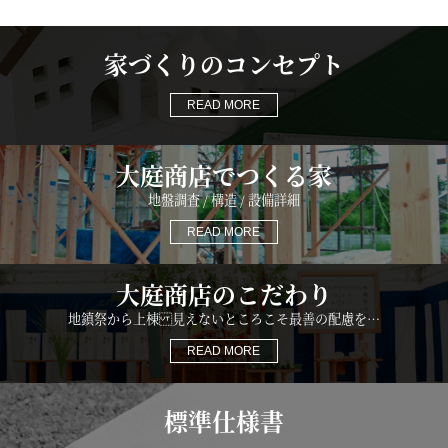
家づくりのコンセプト
READ MORE
大庭商店でつくる家
地盤調査 / 構造 / 設備詳細
READ MORE
大庭商店のこだわり
地鎮祭から上棟 見えないところこそ最善の配慮を…
READ MORE
標準仕様書