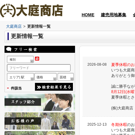
HOME
建売用地募集
大庭商店
>
更新情報一覧
更新情報一覧
種別
2026-08-08
夏季休暇のお
いつも大庭商
ありがとう御
エリア| 駅
価格
面積
-
誠に勝手なが
件該当
8月12日(水曜
夏季休暇とさ
(株)大庭商店
2025-12-13
冬期休暇
のお
いつも大庭商