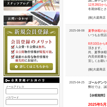
誠に勝手なが
12月28日か
冬期休暇とさ
(株)大庭商店
2025-08-08
夏季休暇のお
いつもお世話
8月10日から
頂きます。
尚、夏季休暇
内見依頼書を
宜しくお願い
(株)大庭商店
2025-04-25
ゴールデンウ
弊社では、誠
メールアドレス
【休暇期間】
パスワード
2025年5