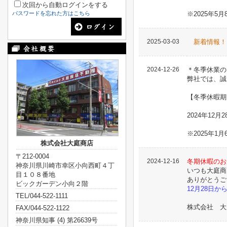
次回から自動ログインをする
パスワードを忘れた方はこちら
※2025年
2025-03-03
新着情報
2024-12-26
＊冬季休業の
弊社では、誠
【冬季休暇期
2024年12月2
※2025年1
株式会社大庭商店
〒212-0004
2024-12-16
冬期休暇のお
神奈川県川崎市幸区小向西町４丁
いつも大庭商
目１０８番地
ありがとうご
ビックガーデン小向２階
12月28日か
TEL/044-522-1111
株式会社 大
FAX/044-522-1122
神奈川県知事 (4) 第26639号