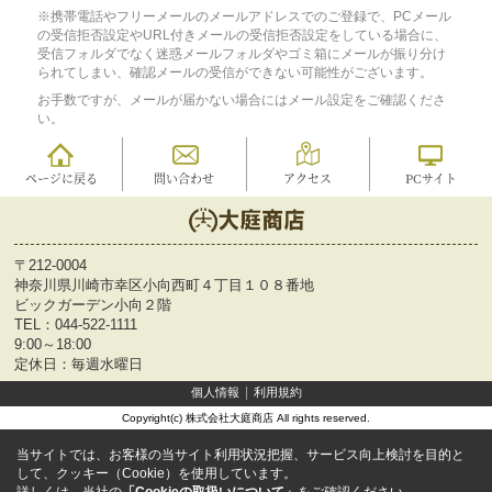
※携帯電話やフリーメールのメールアドレスでのご登録で、PCメール
の受信拒否設定やURL付きメールの受信拒否設定をしている場合に、
受信フォルダでなく迷惑メールフォルダやゴミ箱にメールが振り分け
られてしまい、確認メールの受信ができない可能性がございます。
お手数ですが、メールが届かない場合にはメール設定をご確認くださ
い。
ページに戻る
問い合わせ
アクセス
PCサイト
〒212-0004
神奈川県川崎市幸区小向西町４丁目１０８番地
ビックガーデン小向２階
TEL：
044-522-1111
9:00～18:00
定休日：毎週水曜日
個人情報
利用規約
Copyright(c) 株式会社大庭商店 All rights reserved.
当サイトでは、お客様の当サイト利用状況把握、サービス向上検討を目的と
して、クッキー（Cookie）を使用しています。