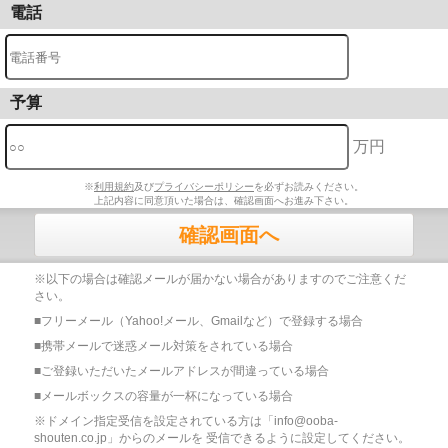
電話
予算
万円
※
利用規約
及び
プライバシーポリシー
を必ずお読みください。
上記内容に同意頂いた場合は、確認画面へお進み下さい。
確認画面へ
※以下の場合は確認メールが届かない場合がありますのでご注意くだ
さい。
■フリーメール（Yahoo!メール、Gmailなど）で登録する場合
■携帯メールで迷惑メール対策をされている場合
■ご登録いただいたメールアドレスが間違っている場合
■メールボックスの容量が一杯になっている場合
※ドメイン指定受信を設定されている方は「info@ooba-
shouten.co.jp」からのメールを 受信できるように設定してください。